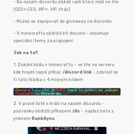
- Na našem discordu získáš rank který máš ve hře
(CEO+,CEO, VIP+, VIP, Hráč)
- Můžeš se zapojovat do giveaway na discordu
- V minecraftu obdržíš kit discord - obsahuje
speciální itemy za propojení.
Jak na to?
1. Získání kódu v minecraftu - ve hře na serveru
kde hraješ napiš příkaz
/discord link
- zobrazí se
ti tato hláška s 4 mísným kódem
2. V pravé liště s hráči na našem discordu -
pozvánku obdržíš příkazem
/ds
- najdeš bota s
jménem
RankSync