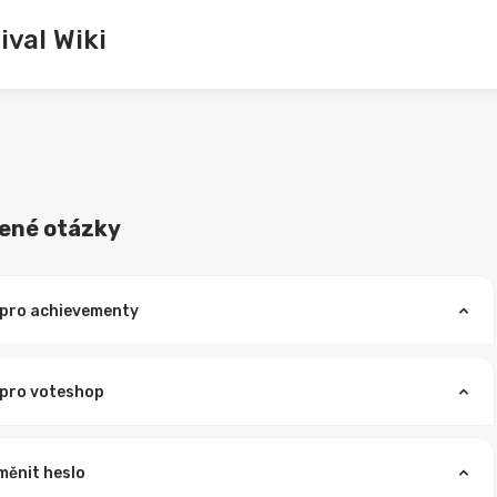
val Wiki
dené otázky
 pro achievementy
 pro voteshop
měnit heslo