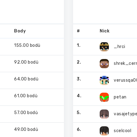
Body
#
Nick
155.00 bodů
1.
_hrci
92.00 bodů
2.
shrek_cer
64.00 bodů
3.
verussqa0
61.00 bodů
4.
petan
57.00 bodů
5.
vasajetyp
49.00 bodů
6.
scelcool