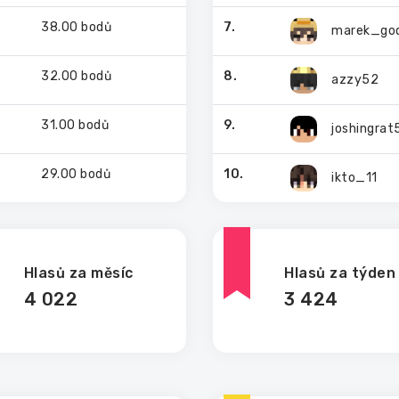
38.00 bodů
7.
marek_go
32.00 bodů
8.
azzy52
31.00 bodů
9.
joshingra
29.00 bodů
10.
ikto_11
Hlasů za měsíc
Hlasů za týden
4 022
3 424