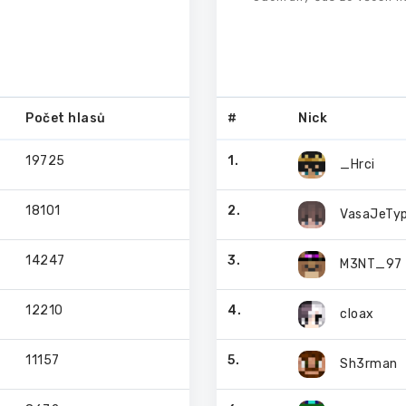
Počet hlasů
#
Nick
19725
1.
_Hrci
18101
2.
VasaJeTy
14247
3.
M3NT_97
12210
4.
cloax
11157
5.
Sh3rman