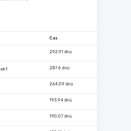
Čas
292.91 dnů
287.6 dnů
pek1
264.09 dnů
193.94 dnů
190.07 dnů