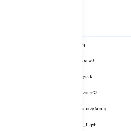
Zobrazit více
#
Nick
1.
Fuciiq
2.
karosene0
3.
dezzysek
4.
KladivounCZ
5.
MelounovyArneq
6.
Hqllo_Flqsh