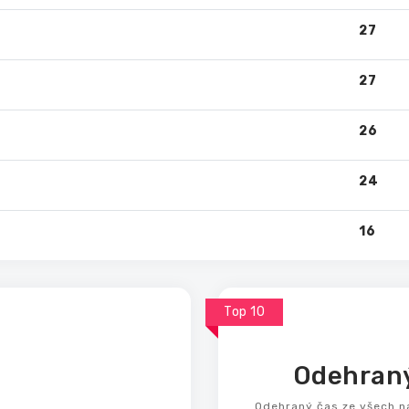
27
27
26
24
16
Top 10
Odehraný
Odehraný čas ze všech n