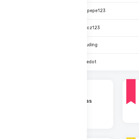
7.
bestpepe123
8.
fin_cz123
9.
JKPuding
10.
_Seedot
Celkem
odehraný čas
0 dní