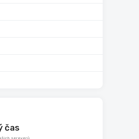
 čas
ašich sereverů.