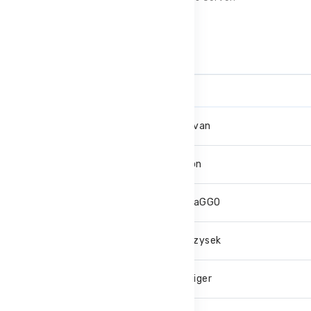
Zobrazit více
#
Nick
1.
davvan
2.
Owon
3.
JirkaGGO
4.
dezzysek
5.
bilitiger