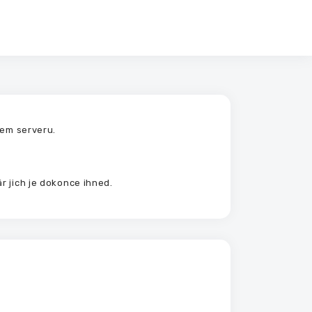
šem serveru.
r jich je dokonce ihned.