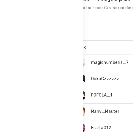
Nejlepší hráči v hádání receptů v nekonečn
Hrát Craftix
#
Nick
1.
magicnumberis_7
2.
OckoCzzzzzz
3.
FOFOLA_1
4.
Many_Master
5.
Fralta012