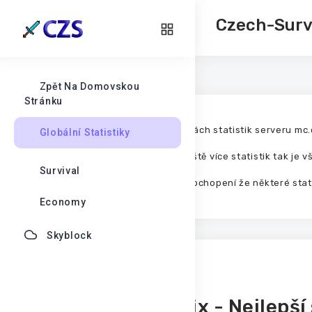
Czech-Survi
Zpět Na Domovskou
Stránku
Vítej na stránkách statistik serveru mc
Globální Statistiky
V menu máš ještě více statistik tak je 
Survival
Děkujeme za pochopení že některé statis
Economy
Skyblock
Top 10
Craftix - Nejlepší