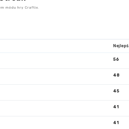
ém módu hry Craftix.
Nejlepš
56
48
45
41
41