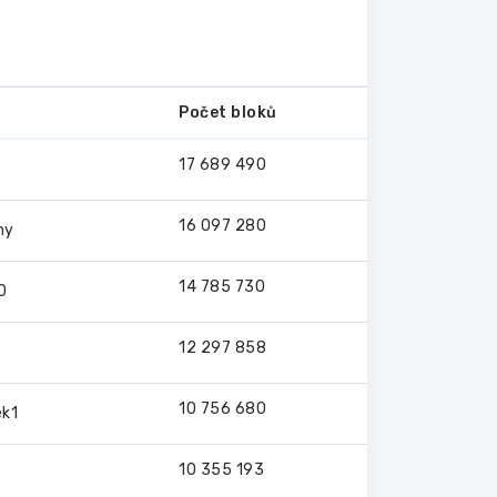
Počet bloků
17 689 490
16 097 280
ny
14 785 730
0
12 297 858
10 756 680
ek1
10 355 193