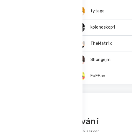
6.
fytage
7.
kolonoskop1
8.
TheMatr1x
9.
Shungejm
10.
FuFFan
Top 10
Hlasování
Počet hlasování pro server.