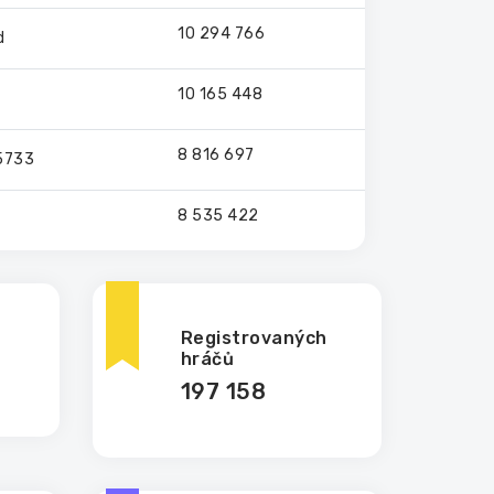
10 294 766
d
10 165 448
8 816 697
t5733
8 535 422
Registrovaných
hráčů
197 158