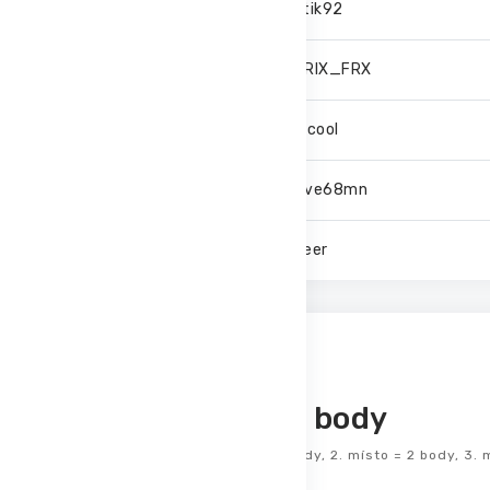
6.
Bartik92
7.
EFERIX_FRX
8.
scelcool
9.
Steve68mn
10.
thyeer
Top 10
Event body
První místo = 3 body, 2. místo = 2 body, 3. 