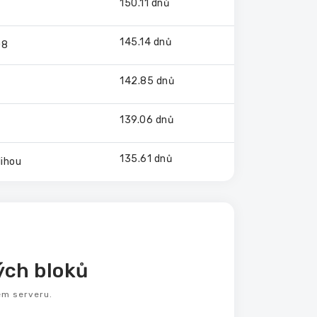
150.11 dnů
145.14 dnů
08
142.85 dnů
139.06 dnů
135.61 dnů
lihou
ch bloků
ém serveru.