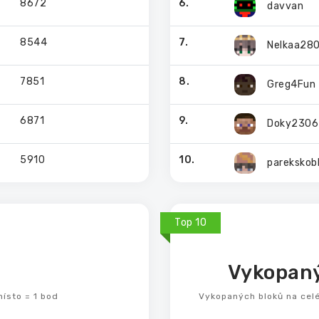
8672
6.
davvan
8544
7.
Nelkaa28
7851
8.
Greg4Fun
6871
9.
Doky2306
5910
10.
parekskob
Top 10
Vykopaný
místo = 1 bod
Vykopaných bloků na cel