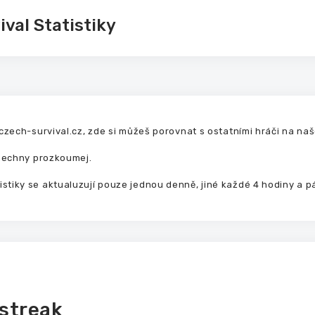
val Statistiky
.czech-survival.cz, zde si můžeš porovnat s ostatními hráči na na
všechny prozkoumej.
tiky se aktualuzují pouze jednou denně, jiné každé 4 hodiny a pá
 streak