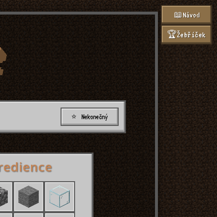
📖
Návod
🏆
Žebříček
⭐
Nekonečný
redience