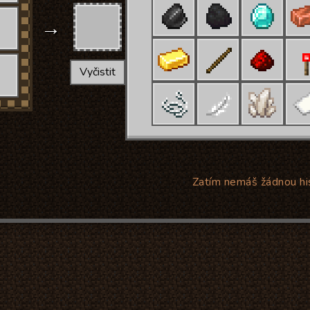
→
Vyčistit
Zatím nemáš žádnou his