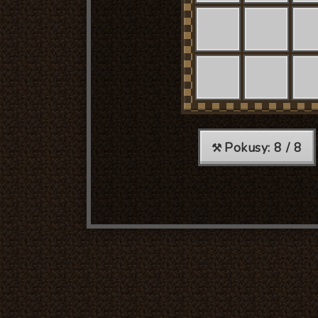
Pokusy:
8
/ 8