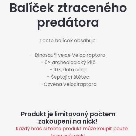
Balíček ztraceného
predátora
Tento balíček obsahuje:

- Dinosauří vejce Velociraptora

- 6× archeologický klíč

- 10× zlatá cihla

- Šeptající štětec

- Ozvěna Velociraptora
Produkt je limitovaný počtem
zakoupení na nick!
Každý hráč si tento produkt může koupit pouze
1x na svůj nick!